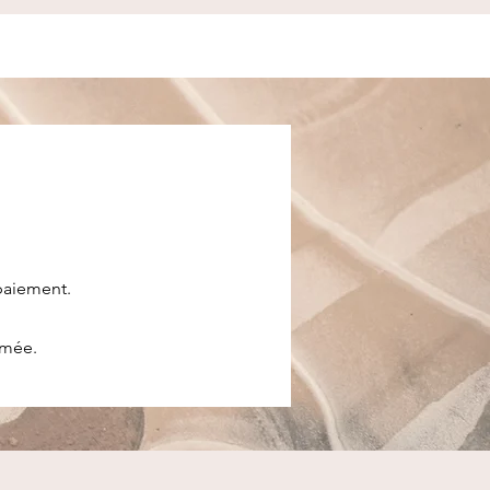
 paiement.
rmée.