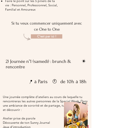
Faire le point sur les 5 piliers de ta
vie : Personnel, Professionnel, Social,
Familial et Amoureux
Si tu veux commencer uniquement avec
ce One to One
C'est par ici !
☀️
2) Journée n°1 (samedi) : brunch &
rencontre
📍
🕙
à Paris
de 10h à 18h
Une journée complète d'ateliers au cours de laquelle tu
rencontreras les autres personnes de la Special Week. Dans
une ambiance de sororité et de partage, tu pourras avancer
et découvrir :
Atelier prise de parole
Découverte de ton Sunny Journal
Jeux d'introduction