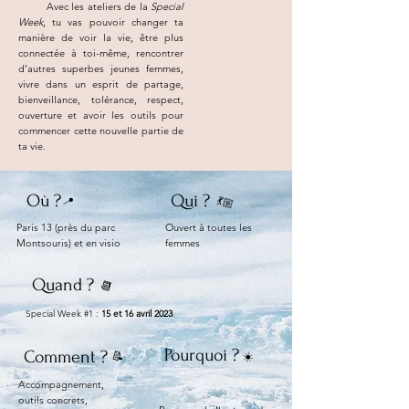
Avec les ateliers de la
Special
Week
, tu vas pouvoir changer ta
manière de voir la vie, être plus
connectée à toi-même, rencontrer
d’autres superbes jeunes femmes,
vivre dans un esprit de partage,
bienveillance, tolérance, respect,
ouverture et avoir les outils pour
commencer cette nouvelle partie de
ta vie.
Où ?
Qui ?
💃🏼
​
📍
Paris 13 (près du parc
Ouvert à toutes les
Montsouris) et en visio
femmes
Quand ?
📆
Special Week
#1 :
15 et 16 avril 2023
.
Pourquoi ?
Comment ?
📝
​
☀️
Accompagnement,
outils concrets,