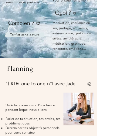
Pour ensoleiller ta vie !
rencontres et partage
Quoi ?
​💛
Combien ?
Motivation, confiance en
💳
soi, partage, souvenirs,
estime de soi, gestion du
Tarif et candidature
stress, art-thérapie,
méditation, gratitude,
rencontre, émotions...
Planning
1) RDV one to one n°1 avec Jade
💻
Un échange en visio d'une heure
pendant lequel nous allons :
Parler de ta situation, tes envies, tes
problématiques
Déterminer tes objectifs personnels
pour cette semaine