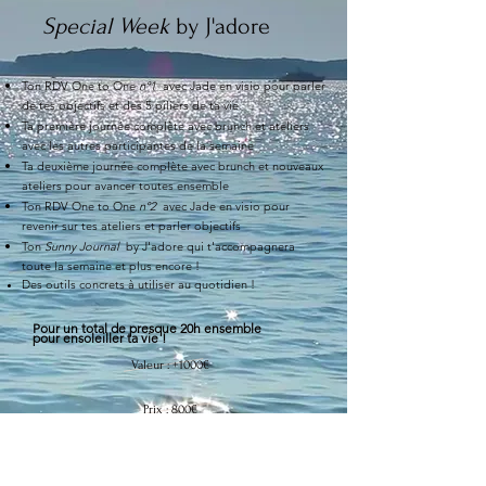
Special Week
by J'adore
Ton RDV One to One
n°1
avec Jade en visio pour parler
de tes objectifs et des 5 piliers de ta vie
Ta première journée complète avec brunch et ateliers
avec les autres participantes de la semaine
Ta deuxième
journée complète avec brunch et nouveaux
ateliers pour avancer toutes ensemble
Ton RDV One to One
n°2
avec Jade en visio pour
revenir sur tes ateliers et parler objectifs
Ton
Sunny Journal
by J'adore qui t'accompagnera
toute la semaine et plus encore !
Des outils concrets à
utiliser
au quotidien !
​Pour un total de p
resque 20h ensemble
pour
ensoleiller
ta vie !
Valeur : +1000€
Prix : 800€
✨
Offre de lancement : 410€